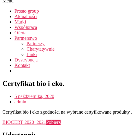
Menu
Prosto group
Aktualności
Marki
Współpraca
Oferta
Partnerstwo
Partnerzy
Charytatywnie
Linki
Dystrybucja
Kontakt
Certyfikat bio i eko.
5 października, 2020
admin
Certyfikat bio i eko zgodności na wybrane certyfikowane produkty .
BIOCERT-2020_2021
Pobierz
Udostępni: